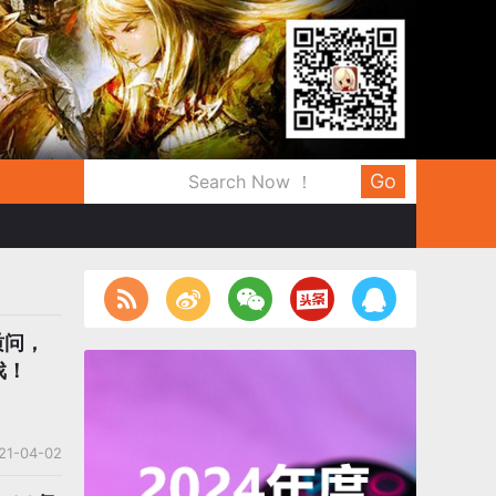
Go
质问，
戏！
21-04-02