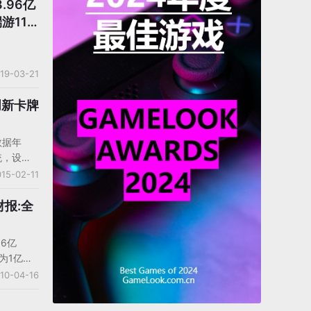
.96亿
游112
19-03-21
创新卡牌
数据年
统，设备
户喜好以
15-02-11
。游戏榜
意料登顶
财报:全
从网游下
看到，虽然
6亿
60%，但
为1亿
+的依旧能
润为人民币
10-04-16
自身品质
279亿
体而压缩
88.6%