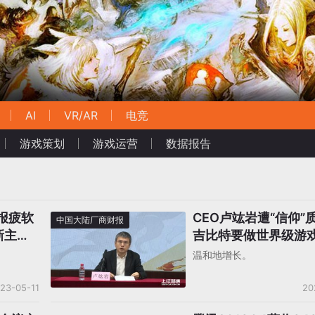
AI
VR/AR
电竞
游戏策划
游戏运营
数据报告
财报疲软
CEO卢竑岩遭“信仰”
中国大陆厂商财报
新主
吉比特要做世界级游
温和地增长。
23-05-11
20