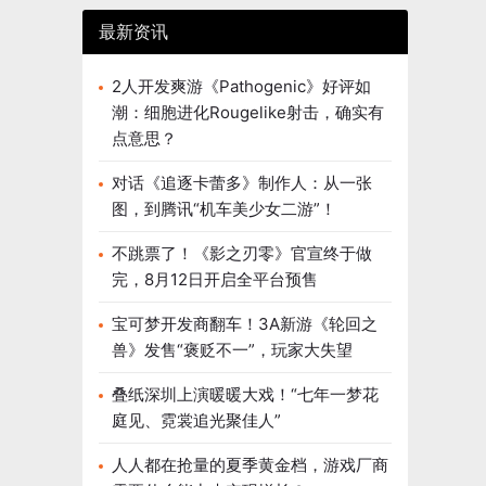
公司净利润
最新资讯
期减少约
度减少约
2人开发爽游《Pathogenic》好评如
潮：细胞进化Rougelike射击，确实有
点意思？
对话《追逐卡蕾多》制作人：从一张
图，到腾讯“机车美少女二游”！
不跳票了！《影之刃零》官宣终于做
完，8月12日开启全平台预售
宝可梦开发商翻车！3A新游《轮回之
兽》发售“褒贬不一”，玩家大失望
叠纸深圳上演暖暖大戏！“七年一梦花
庭见、霓裳追光聚佳人”
人人都在抢量的夏季黄金档，游戏厂商