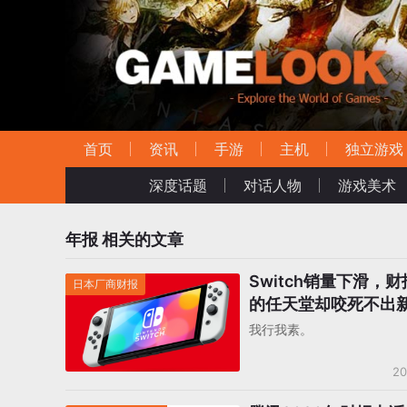
首页
资讯
手游
主机
独立游戏
深度话题
对话人物
游戏美术
年报
相关的文章
Switch销量下滑，
日本厂商财报
的任天堂却咬死不出
机？
我行我素。
20