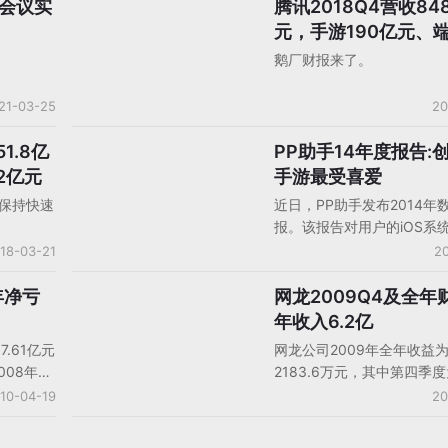
话会议实
腾讯2018Q4营收848
中国大陆厂商财报
元，手游190亿元、端
亿元
鹅厂财报来了。
21-03-25
20
1.8亿
PP助手14年度报告:
手机游戏数据/报告/分析
2亿元
手游最受喜爱
年保持快速
近日，PP助手发布2014年
报。该报告对用户的iOS系
使用率，游戏类型表现，用
18-03-21
20
及用户付费行为做出了统计
单方面，《刀塔传奇》不出
年净亏
网龙2009Q4及全年
中国大陆厂商财报
下载榜及畅销榜双榜第一。
年收入6.2亿
载榜Top.100中我们可以
.61亿元
网龙公司2009年全年收益为
70-150M的包体游戏占比达
008年的
2183.6万元，其中第四季度
像《全民奇迹》这类200M
09年净亏
3419万元。网龙全年毛利
10-04-19
20
取得成功，也显示只要游戏
010万美
5.375亿元，较去年人民币5.
出色，并不需要刻意为了包
币9618
元增长1.8%。毛利率由去年的
画质。