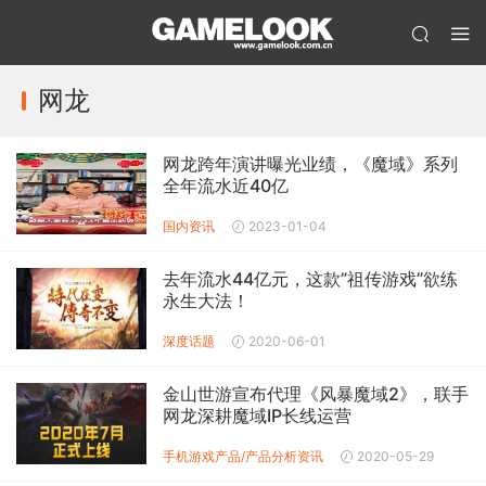
网龙
网龙跨年演讲曝光业绩，《魔域》系列
全年流水近40亿
国内资讯
2023-01-04
去年流水44亿元，这款”祖传游戏”欲练
永生大法！
深度话题
2020-06-01
金山世游宣布代理《风暴魔域2》，联手
网龙深耕魔域IP长线运营
手机游戏产品/产品分析
资讯
2020-05-29