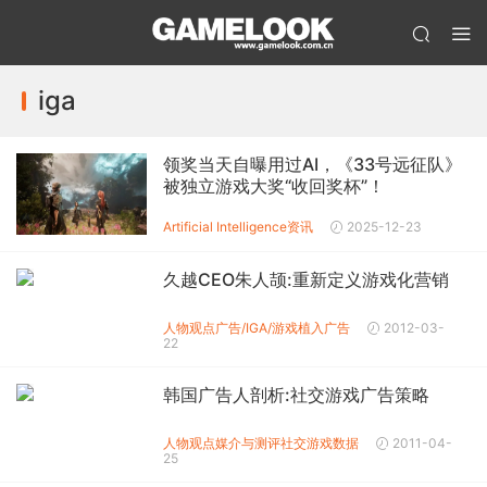
iga
领奖当天自曝用过AI，《33号远征队》
被独立游戏大奖“收回奖杯”！
Artificial Intelligence
资讯
2025-12-23
久越CEO朱人颉:重新定义游戏化营销
人物观点
广告/IGA/游戏植入广告
2012-03-
22
韩国广告人剖析:社交游戏广告策略
人物观点
媒介与测评
社交游戏数据
2011-04-
25