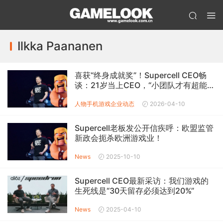
Ilkka Paananen
喜获“终身成就奖”！Supercell CEO畅
谈：21岁当上CEO，“小团队才有超能
力”
人物
手机游戏企业动态
2026-04-10
Supercell老板发公开信疾呼：欧盟监管
新政会扼杀欧洲游戏业！
News
2025-10-10
Supercell CEO最新采访：我们游戏的
生死线是“30天留存必须达到20%”
News
2025-04-10