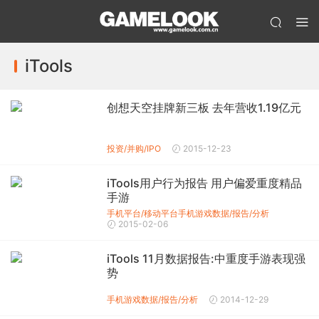
iTools
创想天空挂牌新三板 去年营收1.19亿元
投资/并购/IPO
2015-12-23
iTools用户行为报告 用户偏爱重度精品
手游
手机平台/移动平台
手机游戏数据/报告/分析
2015-02-06
iTools 11月数据报告:中重度手游表现强
势
手机游戏数据/报告/分析
2014-12-29