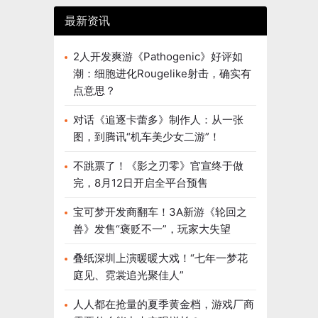
最新资讯
2人开发爽游《Pathogenic》好评如
潮：细胞进化Rougelike射击，确实有
点意思？
对话《追逐卡蕾多》制作人：从一张
图，到腾讯“机车美少女二游”！
不跳票了！《影之刃零》官宣终于做
完，8月12日开启全平台预售
宝可梦开发商翻车！3A新游《轮回之
兽》发售“褒贬不一”，玩家大失望
叠纸深圳上演暖暖大戏！“七年一梦花
庭见、霓裳追光聚佳人”
人人都在抢量的夏季黄金档，游戏厂商