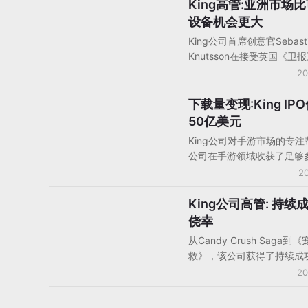
King高管:亚洲市场
手机游戏产品/产品分析
设备机会更大
King公司首席创意官Sebasti
Knutsson在接受英国《卫
时表示，并没有把《糖果苏
20
当作续作，只是为《糖果传
们提供更多的玩法选择，并
下载量变现:King IP
对话人物
对两款游戏投入持续的更新
50亿美元
未来发展时，Knutsson表
King公司对手游市场的专
手表等平台持开放态度，但
公司在手游领域收获了足够
个转向新平台，他认为亚洲
润。手游市场是一个规模数
20
KakaoTalk平台的机会更大
的快速增长领域，该公司主
游戏时间，具有沉迷特点的
King公司高管: 持续
对话人物
戏。尽管King没有发布具
侥幸
业内专家们预计该公司的日
从Candy Crush Saga到
100至300万美元之间。最
救》，该公司获得了持续成
靠消息透露，King在美国
可以说King在做正确的事
20
已经达到了50亿美元。
King到底在做什么样的正
如果认为获得这样大的成功