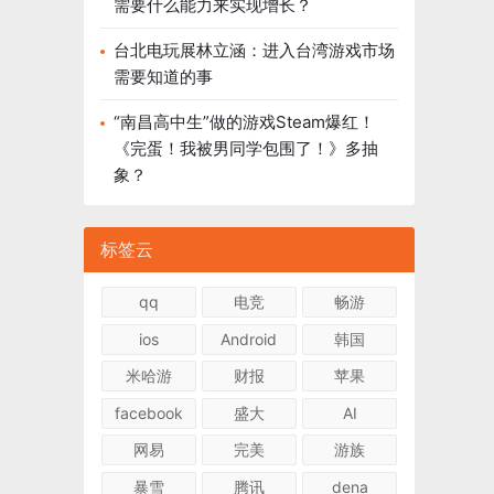
需要什么能力来实现增长？
台北电玩展林立涵：进入台湾游戏市场
需要知道的事
“南昌高中生”做的游戏Steam爆红！
《完蛋！我被男同学包围了！》多抽
象？
标签云
qq
电竞
畅游
ios
Android
韩国
米哈游
财报
苹果
facebook
盛大
AI
网易
完美
游族
暴雪
腾讯
dena