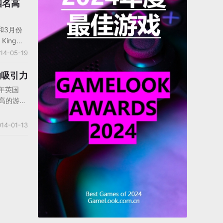
候，他表
四名高
是把握你
司最有价
和3月份
团队的灵活
King其
控的范围
英国《星
14-05-19
的事情，
公司的4
如果不能
富豪榜。
a的吸引力
用。
s持有King
13年英国
亿英镑，他
最高的游
38名。
被这款三
Zacconi
ng公司创
14-01-13
271，另
on和一些核
utsson
EO
司8400万
镑身家位