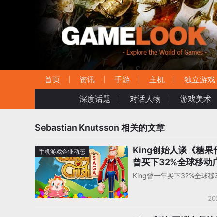
首页
资讯
手游
主机
独立游戏
深度话题
对话人物
游戏美术
Sebastian Knutsson
相关的文章
King创始人谈《糖果
手机游戏企业动态
曾买下32%全球移动
要砍掉分心项目
King曾一年买下32%全球
20