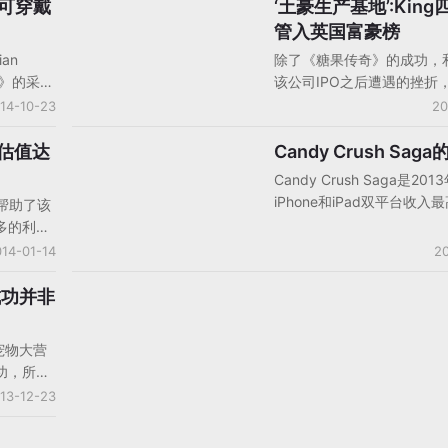
讨论，在谈到手游成功的时
比可穿戴
‘土豪生产基地’:King
手机游戏企业动态
示，作为开发商，最重要的
管入英国富豪榜
用户最多的平台，重视对公
an
除了《糖果传奇》的成功，
值的平台。King希望保持
报》的采访
该公司IPO之后遭遇的挫折，
性并且把团队规模保持在可
打传奇》
实还是“土豪生产基地”。据
14-10-23
20
内，要找到合适的人做正确
奇》玩家
期日泰晤士报》透露，King
而不是快速把人头数增多。
且未来会
位高管进入了星期日泰晤士
O估值达
Candy Crush Sag
手机游戏产品/产品分析
招到合适的人，再多都没有
。在谈到
Derbyshire商人Mel Morri
Candy Crush Saga是20
示对于智能
公司12%的股份价值4.07
iPhone和iPad双平台收入
注帮助了该
不会第一
以4.3亿英镑的身家位列第2
戏，数百万的玩家们是如何
多的利
微信和
King的创始人之一Riccardo 
消游戏吸引的呢？以下是Ki
十亿美元
14-01-14
20
。
以3.54亿美元的身家名列第
意总监Sebastian Knutss
要创作短
一名共同创始人Sebastian Kn
心玩家给出的解释：
消除游
成功并非
排名第458（2亿英镑），C
体数字，但
Stephane Kurgan持有公
收入在
英镑的股份，以8500万英
《宠物大营
近，据可
列第989名。
功，所以
上市的估值
情，但是，
13-12-23
确事情呢？
是可以靠