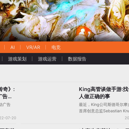
AI
VR/AR
电竞
游戏策划
游戏运营
数据报告
传奇》:
King高管谈做手游:
对话人物
广告，
人做正确的事
移动广告
最近，King公司斯德哥尔
首席创意总监Sebastian Knu
于King的新作品和公司未
22-07-20
20
受了采访，他还对手游的未