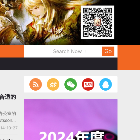
Go
找合适的
摩办公室的
tsson对
来的发展接
14-10-27
来进行了