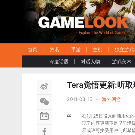
首页
资讯
手游
主机
独立游戏
深度话题
对话人物
游戏美术
Tera觉悟更新:
2011-03-15
•
海外网游
在1月25日投入到商用化
现了内容更新不足早早满
示或许可接受用户们所希