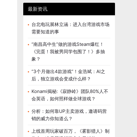
最新资讯
台北电玩展林立涵：进入台湾游戏市场
需要知道的事
“南昌高中生”做的游戏Steam爆红！
《完蛋！我被男同学包围了！》多抽
象？
“3个月做出4款游戏”！金浩斌：AI之
后，独立游戏会变成什么样？
Konami揭秘:《寂静岭》团队80%人不
会英语，如何照样做全球游戏？
分析：如何靠UP主卖游戏，邀请码营
销的威力你知道么？
上线首周玩家破百万，《雾影猎人》制