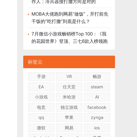
作人：冷兵器搜打撤方向是对的
MOBA大佬跑到网易“做饭”，开打前先
干饭的“吃打撤”到底是什么？
7月微信小游戏畅销榜Top 100：《我
的花园世界》登顶、三七6款入榜领跑
标签云
手游
VR
畅游
EA
任天堂
steam
小游戏
米哈游
AI
电竞
独立游戏
facebook
qq
苹果
zynga
微软
网易
ios