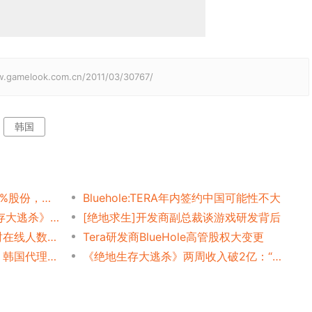
elook.com.cn/2011/03/30767/
韩国
腾讯超5亿美元收购蓝洞近10%股份，一年半以来蓝洞市值翻27倍
Bluehole:TERA年内签约中国可能性不大
连续霸榜超一个月:《绝地生存大逃杀》开发者是如何创造亿万大作?
[绝地求生]开发商副总裁谈游戏研发背后
《绝地求生》创意总监：同时在线人数超过310万
Tera研发商BlueHole高管股权大变更
Kakao Game获《绝地求生》韩国代理权：韩国版吃鸡亦被”和谐”
《绝地生存大逃杀》两周收入破2亿：“大逃杀”成为竞技游戏新玩法？