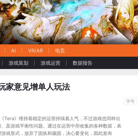
AI
VR/AR
电竞
游戏策划
游戏运营
数据报告
听取玩家意见增单人玩法
字号
的《Tera》维持着稳定的运营持续着人气，不过游戏也同样出
级、及游戏平衡性问题。通过在运营中所收集的各种数据，表
望游戏形式，放弃了固执和顽固，决心要变化，因此发布