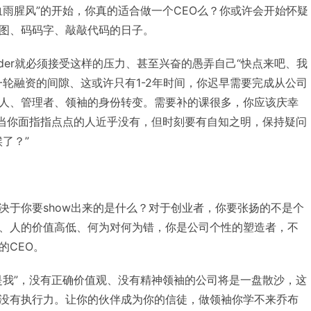
血雨腥风”的开始，你真的适合做一个CEO么？你或许会开始怀疑
图、码码字、敲敲代码的日子。
under就必须接受这样的压力、甚至兴奋的愚弄自己“快点来吧、我
一轮融资的间隙、这或许只有1-2年时间，你迟早需要完成从公司
人、管理者、领袖的身份转变。需要补的课很多，你应该庆幸
，当你面指指点点的人近乎没有，但时刻要有自知之明，保持疑问
了？”
决于你要show出来的是什么？对于创业者，你要张扬的不是个
、人的价值高低、何为对何为错，你是公司个性的塑造者，不
的CEO。
是我”，没有正确价值观、没有精神领袖的公司将是一盘散沙，这
没有执行力。让你的伙伴成为你的信徒，做领袖你学不来乔布