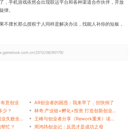
了，手机游戏依然会出现联运平台和各种渠道合作伙伴，开放
旋律。
果不擅长那么授权于人同样是解决办法，找能人补你的短板，
elook.com.cn/2012/08/90179/
者有意创业
AR创业者的困惑：我来早了，但快倒了
多少？
林奇:产业链+孵化+投资 打造创新创业模式
巨人投资总监许怡然：网游创业失败全攻略
王峰与创业者分享《Rework重来》读后感
能帮忙？
周鸿祎创业记：反思才是成功之母