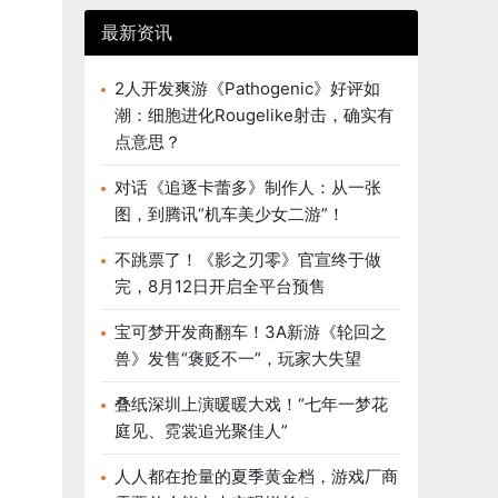
最新资讯
2人开发爽游《Pathogenic》好评如
潮：细胞进化Rougelike射击，确实有
点意思？
对话《追逐卡蕾多》制作人：从一张
图，到腾讯“机车美少女二游”！
不跳票了！《影之刃零》官宣终于做
完，8月12日开启全平台预售
宝可梦开发商翻车！3A新游《轮回之
兽》发售“褒贬不一”，玩家大失望
叠纸深圳上演暖暖大戏！“七年一梦花
庭见、霓裳追光聚佳人”
人人都在抢量的夏季黄金档，游戏厂商