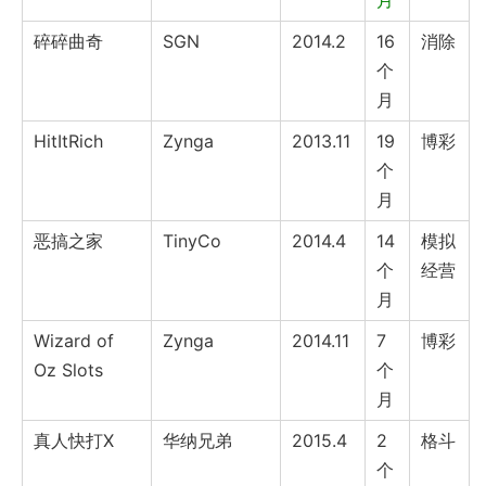
月
碎碎曲奇
SGN
2014.2
16
消除
个
月
HitItRich
Zynga
2013.11
19
博彩
个
月
恶搞之家
TinyCo
2014.4
14
模拟
个
经营
月
Wizard of
Zynga
2014.11
7
博彩
Oz Slots
个
月
真人快打X
华纳兄弟
2015.4
2
格斗
个