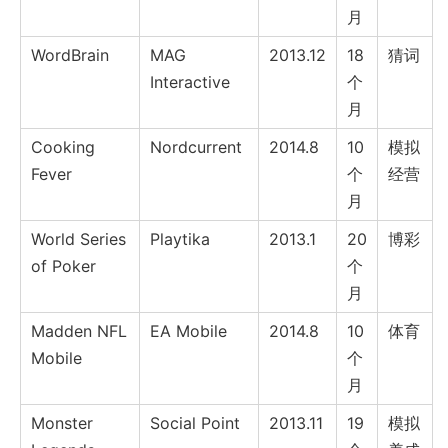
月
WordBrain
MAG
2013.12
18
猜词
Interactive
个
月
Cooking
Nordcurrent
2014.8
10
模拟
Fever
个
经营
月
World Series
Playtika
2013.1
20
博彩
of Poker
个
月
Madden NFL
EA Mobile
2014.8
10
体育
Mobile
个
月
Monster
Social Point
2013.11
19
模拟