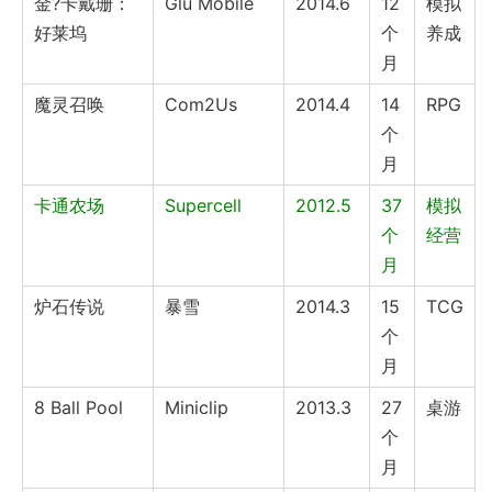
金?卡戴珊：
Glu Mobile
2014.6
12
模拟
好莱坞
个
养成
月
魔灵召唤
Com2Us
2014.4
14
RPG
个
月
卡通农场
Supercell
2012.5
37
模拟
个
经营
月
炉石传说
暴雪
2014.3
15
TCG
个
月
8 Ball Pool
Miniclip
2013.3
27
桌游
个
月