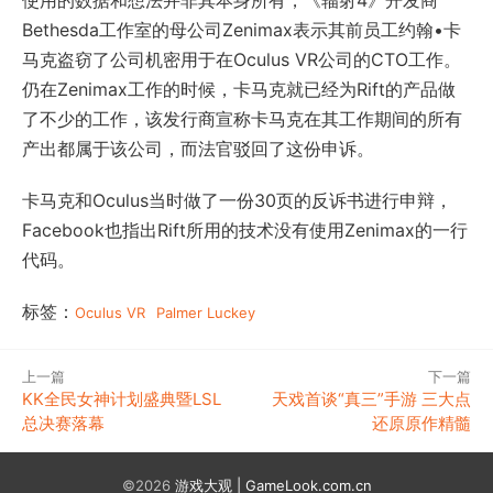
使用的数据和想法并非其本身所有，《辐射4》开发商
Bethesda工作室的母公司Zenimax表示其前员工约翰•卡
马克盗窃了公司机密用于在Oculus VR公司的CTO工作。
仍在Zenimax工作的时候，卡马克就已经为Rift的产品做
了不少的工作，该发行商宣称卡马克在其工作期间的所有
产出都属于该公司，而法官驳回了这份申诉。
卡马克和Oculus当时做了一份30页的反诉书进行申辩，
Facebook也指出Rift所用的技术没有使用Zenimax的一行
代码。
标签：
Oculus VR
Palmer Luckey
上一篇
下一篇
KK全民女神计划盛典暨LSL
天戏首谈“真三”手游 三大点
总决赛落幕
还原原作精髓
©2026
游戏大观 | GameLook.com.cn