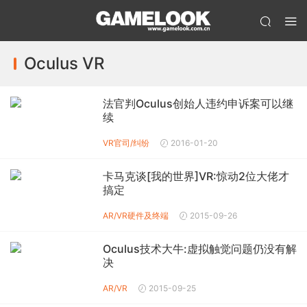
Oculus VR
法官判Oculus创始人违约申诉案可以继
续
VR
官司/纠纷
2016-01-20
卡马克谈[我的世界]VR:惊动2位大佬才
搞定
AR/VR
硬件及终端
2015-09-26
Oculus技术大牛:虚拟触觉问题仍没有解
决
AR/VR
2015-09-25