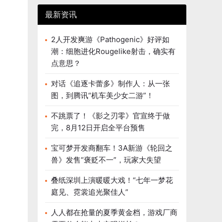
最新资讯
2人开发爽游《Pathogenic》好评如
潮：细胞进化Rougelike射击，确实有
点意思？
对话《追逐卡蕾多》制作人：从一张
图，到腾讯“机车美少女二游”！
不跳票了！《影之刃零》官宣终于做
完，8月12日开启全平台预售
宝可梦开发商翻车！3A新游《轮回之
兽》发售“褒贬不一”，玩家大失望
叠纸深圳上演暖暖大戏！“七年一梦花
庭见、霓裳追光聚佳人”
人人都在抢量的夏季黄金档，游戏厂商