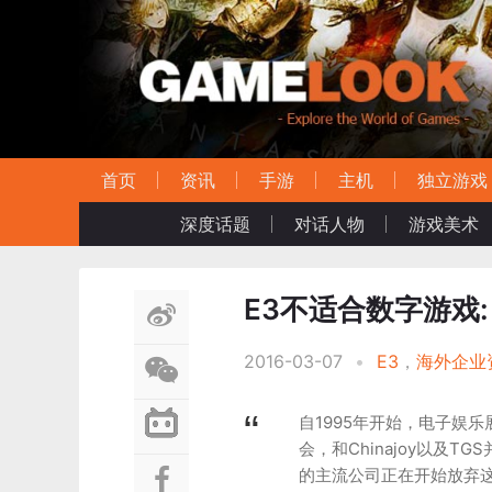
首页
资讯
手游
主机
独立游戏
深度话题
对话人物
游戏美术
E3不适合数字游戏
2016-03-07
•
E3
，
海外企业
自1995年开始，电子娱
会，和Chinajoy以及
的主流公司正在开始放弃