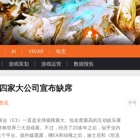
AI
VR/AR
电竞
游戏策划
游戏运营
数据报告
:四家大公司宣布缺席
资讯
字号
乐展会（E3）一直是全球规模最大、知名度最高的互动娱乐展
TGS并称世界三大游戏展。不过，经历了20多年之后，似乎业内
这个平台。据外媒透露，继EA和动视之后，迪士尼和《坦克