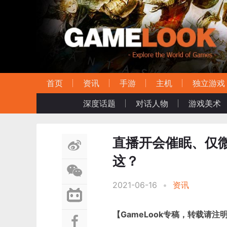
首页
资讯
手游
主机
独立游戏
深度话题
对话人物
游戏美术
直播开会催眠、仅
这？
2021-06-16
•
资讯
【GameLook专稿，转载请注