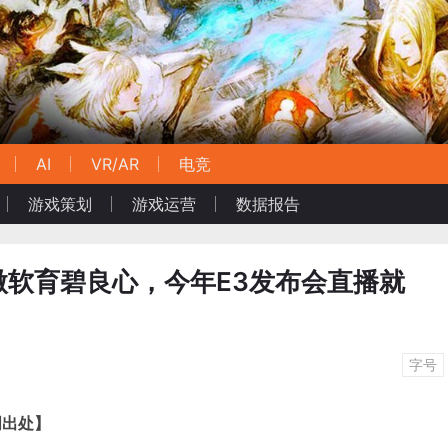
AI
VR/AR
电竞
游戏策划
游戏运营
数据报告
微软育碧良心，今年E3发布会直播就
字号
明出处】