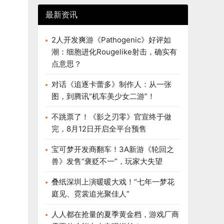
最新资讯
2人开发爽游《Pathogenic》好评如
潮：细胞进化Rougelike射击，确实有
点意思？
对话《追逐卡蕾多》制作人：从一张
图，到腾讯“机车美少女二游”！
不跳票了！《影之刃零》官宣终于做
完，8月12日开启全平台预售
宝可梦开发商翻车！3A新游《轮回之
兽》发售“褒贬不一”，玩家大失望
叠纸深圳上演暖暖大戏！“七年一梦花
庭见、霓裳追光聚佳人”
人人都在抢量的夏季黄金档，游戏厂商