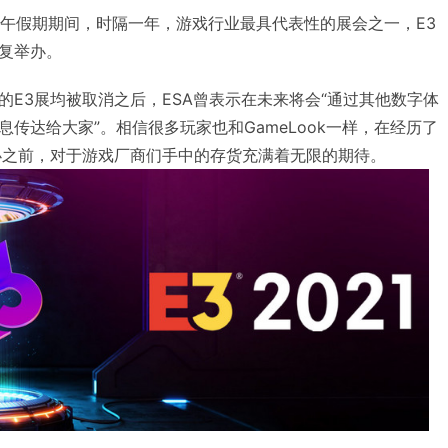
内的端午假期期间，时隔一年，游戏行业最具代表性的展会之一，E3
复举办。
的E3展均被取消之后，ESA曾表示在未来将会“通过其他数字体
传达给大家”。相信很多玩家也和GameLook一样，在经历了
办之前，对于游戏厂商们手中的存货充满着无限的期待。