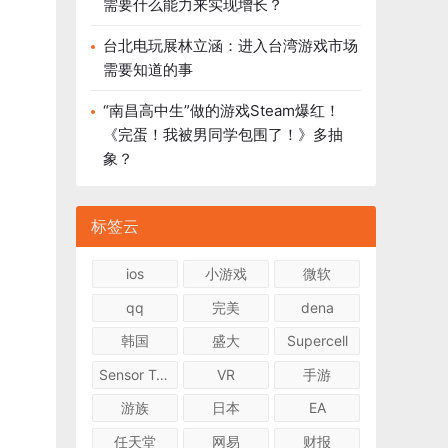
需要什么能力来实现增长？
台北电玩展林立涵：进入台湾游戏市场
需要知道的事
“南昌高中生”做的游戏Steam爆红！
《完蛋！我被男同学包围了！》多抽
象？
标签云
ios
小游戏
微软
qq
完美
dena
韩国
盛大
Supercell
Sensor Tower
VR
手游
游族
日本
EA
任天堂
网易
财报