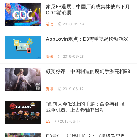
索尼FB退展，中国厂商或集体缺席下月
GDC游戏展
活动
2020-02-24
AppLovin观点：E3需重视起移动游戏
资讯
2019-06-28
颇受好评！中国制造的魔幻手游亮相E3
资讯
2019-06-12
“画饼大会”E3上的手游：命令与征服、
战争机器、上古卷轴齐出动
E3
2018-06-14
E3最佳、试玩排长龙：《超级马里奥：