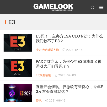
E3
E3死了，主办方ESA CEO专访：为什么
我们救不了E3？
业内活动
对话人物
2023-12-15
PAX走红之余，为何今年E3游戏展又被
游戏大厂们弄死了？
E3
深度话题
2023-04-03
直播开会催眠、仅微软育碧良心，今年E
3发布会直播就这？
资讯
2021-06-16