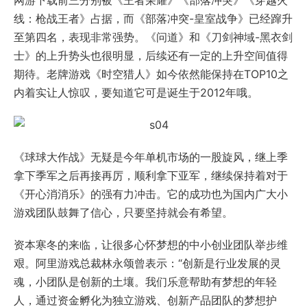
网游下载前三分别被《王者荣耀》《部落冲突》《穿越火
线：枪战王者》占据，而《部落冲突-皇室战争》已经蹿升
至第四名，表现非常强势。《问道》和《刀剑神域-黑衣剑
士》的上升势头也很明显，后续还有一定的上升空间值得
期待。老牌游戏《时空猎人》如今依然能保持在TOP10之
内着实让人惊叹，要知道它可是诞生于2012年哦。
《球球大作战》无疑是今年单机市场的一股旋风，继上季
拿下季军之后再接再厉，顺利拿下亚军，继续保持着对于
《开心消消乐》的强有力冲击。它的成功也为国内广大小
游戏团队鼓舞了信心，只要坚持就会有希望。
资本寒冬的来临，让很多心怀梦想的中小创业团队举步维
艰。阿里游戏总裁林永颂曾表示：“创新是行业发展的灵
魂，小团队是创新的土壤。我们乐意帮助有梦想的年轻
人，通过资金孵化为独立游戏、创新产品团队的梦想护