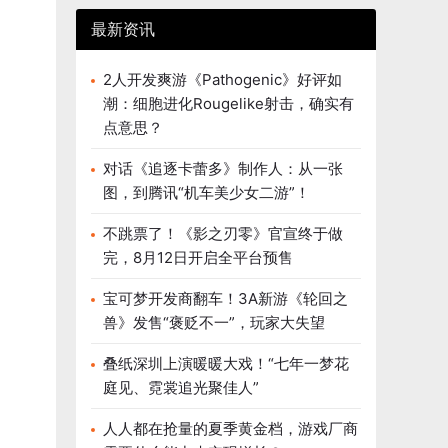
最新资讯
2人开发爽游《Pathogenic》好评如
潮：细胞进化Rougelike射击，确实有
点意思？
对话《追逐卡蕾多》制作人：从一张
图，到腾讯“机车美少女二游”！
不跳票了！《影之刃零》官宣终于做
完，8月12日开启全平台预售
宝可梦开发商翻车！3A新游《轮回之
兽》发售“褒贬不一”，玩家大失望
叠纸深圳上演暖暖大戏！“七年一梦花
庭见、霓裳追光聚佳人”
人人都在抢量的夏季黄金档，游戏厂商