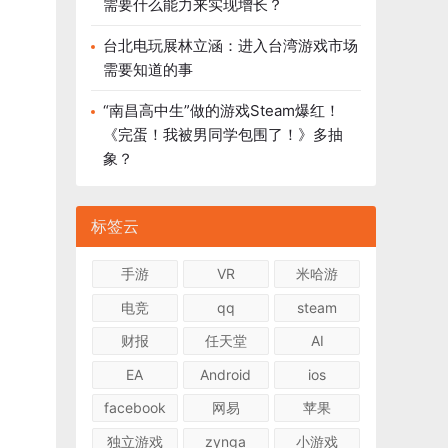
需要什么能力来实现增长？
台北电玩展林立涵：进入台湾游戏市场
需要知道的事
“南昌高中生”做的游戏Steam爆红！
《完蛋！我被男同学包围了！》多抽
象？
标签云
手游
VR
米哈游
电竞
qq
steam
财报
任天堂
AI
EA
Android
ios
facebook
网易
苹果
独立游戏
zynga
小游戏