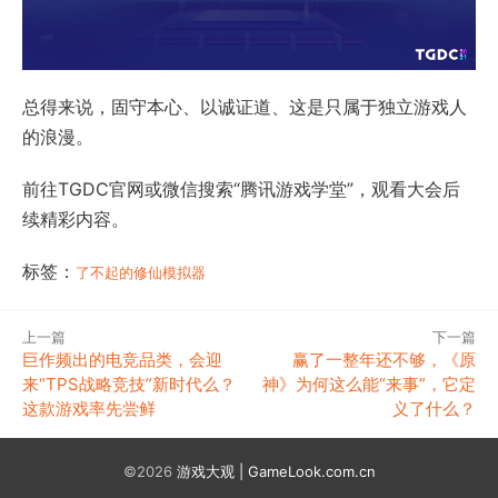
总得来说，固守本心、以诚证道、这是只属于独立游戏人
的浪漫。
前往TGDC官网或微信搜索“腾讯游戏学堂”，观看大会后
续精彩内容。
标签：
了不起的修仙模拟器
上一篇
下一篇
巨作频出的电竞品类，会迎
赢了一整年还不够，《原
来“TPS战略竞技”新时代么？
神》为何这么能“来事”，它定
这款游戏率先尝鲜
义了什么？
©2026
游戏大观 | GameLook.com.cn