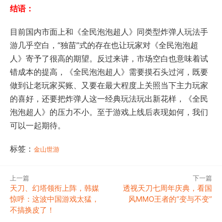
结语：
目前国内市面上和《全民泡泡超人》同类型炸弹人玩法手
游几乎空白，“独苗”式的存在也让玩家对《全民泡泡超
人》寄予了很高的期望。反过来讲，市场空白也意味着试
错成本的提高，《全民泡泡超人》需要摸石头过河，既要
做到让老玩家买账、又要在最大程度上关照当下主力玩家
的喜好，还要把炸弹人这一经典玩法玩出新花样，《全民
泡泡超人》的压力不小。至于游戏上线后表现如何，我们
可以一起期待。
标签：
金山世游
上一篇
下一篇
天刀、幻塔领衔上阵，韩媒
透视天刀七周年庆典，看国
惊呼：这波中国游戏太猛，
风MMO王者的“变与不变”
不搞换皮了！