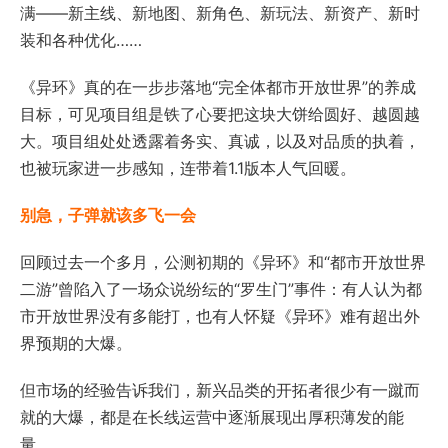
满——新主线、新地图、新角色、新玩法、新资产、新时
装和各种优化……
《异环》真的在一步步落地“完全体都市开放世界”的养成
目标，可见项目组是铁了心要把这块大饼给圆好、越圆越
大。项目组处处透露着务实、真诚，以及对品质的执着，
也被玩家进一步感知，连带着1.1版本人气回暖。
别急，子弹就该多飞一会
回顾过去一个多月，公测初期的《异环》和“都市开放世界
二游”曾陷入了一场众说纷纭的“罗生门”事件：有人认为都
市开放世界没有多能打，也有人怀疑《异环》难有超出外
界预期的大爆。
但市场的经验告诉我们，新兴品类的开拓者很少有一蹴而
就的大爆，都是在长线运营中逐渐展现出厚积薄发的能
量。