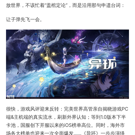
放世界，不该忙着“盖棺定论”，而是沿用那句申遗台词：
让子弹先飞一会。
很快，游戏风评迎来反转：完美世界高管亲自揭晓游戏PC
端&主机端的真实流水，刷新外界认知；等到1.0版本下半
卡池，国服创下开服以来的iOS榜单高位。同时，海外市
场各大榜单也迎来一次全面爆发……《异环》一步步演绎