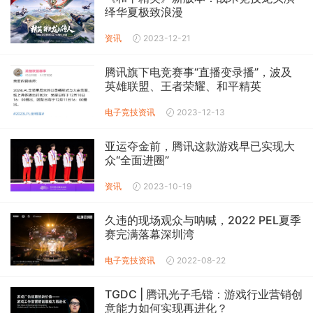
绎华夏极致浪漫
资讯
2023-12-21
腾讯旗下电竞赛事“直播变录播”，波及
英雄联盟、王者荣耀、和平精英
电子竞技
资讯
2023-12-13
亚运夺金前，腾讯这款游戏早已实现大
众“全面进圈”
资讯
2023-10-19
久违的现场观众与呐喊，2022 PEL夏季
赛完满落幕深圳湾
电子竞技
资讯
2022-08-22
TGDC | 腾讯光子毛锴：游戏行业营销创
意能力如何实现再进化？