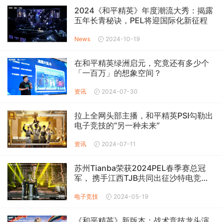
2024《和平精英》年度潮流大秀：揭露
五年长青秘诀，PEL将迎国际化新征程
News
2024-10-19
在和平精英绿洲启元，究竟还有多少个
「一百万」的想象空间？
资讯
2024-07-30
拉上全网头部主播，和平精英PSI勾勒出
电子竞技的“另一种未来”
资讯
2024-07-11
苏州Tianba荣获2024PEL春季赛总冠
军， 携手江西TJB共同出征沙特电竞世
界杯
电子竞技
2024-05-19
《和平精英》新版本：战术竞技龙头演