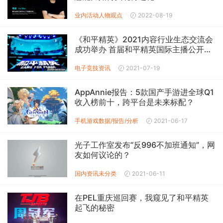
业内活动
人物观点
2022-08-19
《和平精英》2021内容行业生态交流会
成功举办 首届和平精英国际主播公开赛
总决赛完满落幕
电子竞技
资讯
2021-07-19
AppAnnie报告：5款国产手游进全球Q1
收入榜前十，跨平台是未来标配？
手机游戏数据/报告/分析
2021-06-17
光子工作室发布“反996不加班通知”，网
友如何议论的？
国内资讯
未分类
2021-06-11
在PEL重庆巡回赛，我窥见了和平精英
起飞的秘密