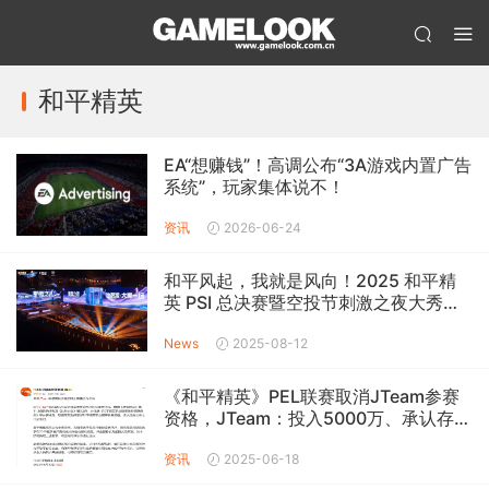
和平精英
EA“想赚钱”！高调公布“3A游戏内置广告
系统”，玩家集体说不！
资讯
2026-06-24
和平风起，我就是风向！2025 和平精
英 PSI 总决赛暨空投节刺激之夜大秀收
官
News
2025-08-12
《和平精英》PEL联赛取消JTeam参赛
资格，JTeam：投入5000万、承认存在
欠薪
资讯
2025-06-18