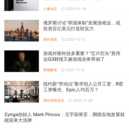
人事动迁
2023-01-19
俄罗斯讨论“举国体制”发展游戏业，或
投资百亿美元打造软实力
海外游戏
2022-12-21
游戏对硬科技多重要？“芯片巨头”英伟
达Q3财报又被游戏业务带崩了
财报解读
2022-11-21
纽约新“劳动法”要求招人公开工资，R星
工资曝光、Epic人均百万？
海外游戏
资讯
2022-11-08
Zynga创始人 Mark Pincus：元宇宙将至，脚踏实地发展就
能迎来大洗牌