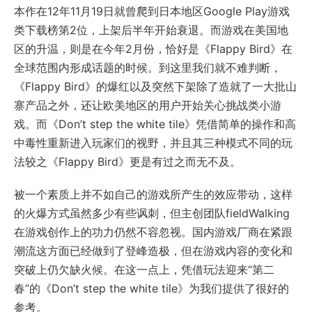
本作在12年11月19日就曾爬到日本地区Google Play游戏
类下载榜第2位，上架后半年开始衰退。而游戏在美国地
区的升温，则是在今年2月份，恰好是《Flappy Bird》在
全球范围内形成话题的时候。到这里我们就不难判断，
《Flappy Bird》的爆红以及突然下架除了造就了一大批山
寨产品之外，还让欧美地区的用户开始关心挑战类小游
戏。而《Don’t step the white tile》凭借简单的操作和高
中毒性重新进入玩家们的视野，并且其三种模式不同的玩
法较之《Flappy Bird》更是有过之而无不及。
被一个素质上并不如自己的游戏所产生的效应带动，这样
的火爆方式虽然多少有些讽刺，但主创团队fieldWalking
在游戏创作上的功力仍然不容忽视。国内游戏厂商在紧跟
潮流这方面已经做到了登峰造极，但在游戏内容的变化和
突破上仍欠缺火候。在这一点上，凭借玩法迎来“第二
春”的《Don’t step the white tile》为我们提供了很好的
参考。