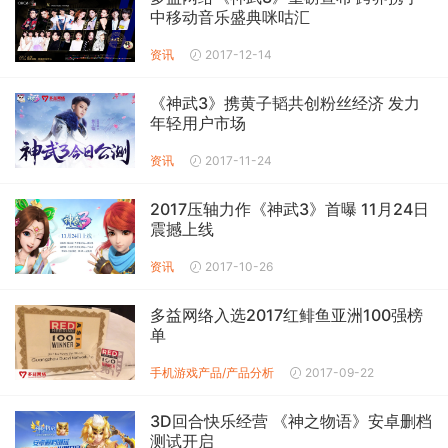
中移动音乐盛典咪咕汇
资讯
2017-12-14
《神武3》携黄子韬共创粉丝经济 发力
年轻用户市场
资讯
2017-11-24
2017压轴力作《神武3》首曝 11月24日
震撼上线
资讯
2017-10-26
多益网络入选2017红鲱鱼亚洲100强榜
单
手机游戏产品/产品分析
2017-09-22
3D回合快乐经营 《神之物语》安卓删档
测试开启