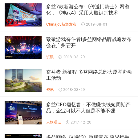
多益7款新游公布:《传送门骑士》网游
化，《神武4》采用人脸识别技术
Chinajoy
新游发布
2019-08-01
致敬游戏奋斗者!多益网络品牌战略发布
会在广州召开
资讯
2018-03-29
奋斗者 新征程 多益网络总部大厦举办动
工活动
资讯
2018-03-29
多益CEO唐忆鲁：不做赚快钱短周期产
品，企业可以不大但是不能不强
人物观点
2017-12-20
多益网络《神武3》重磅宣布 跨界携手