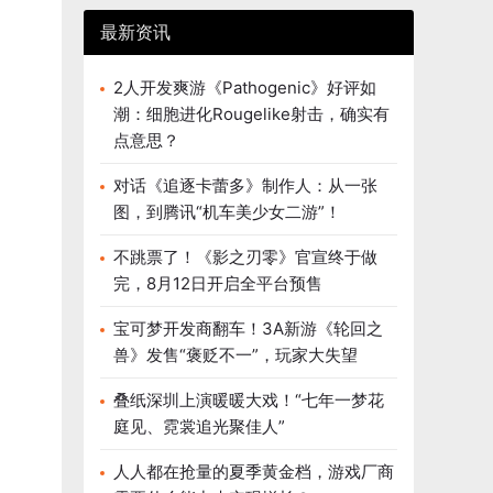
最新资讯
2人开发爽游《Pathogenic》好评如
潮：细胞进化Rougelike射击，确实有
点意思？
对话《追逐卡蕾多》制作人：从一张
图，到腾讯“机车美少女二游”！
不跳票了！《影之刃零》官宣终于做
完，8月12日开启全平台预售
宝可梦开发商翻车！3A新游《轮回之
兽》发售“褒贬不一”，玩家大失望
叠纸深圳上演暖暖大戏！“七年一梦花
庭见、霓裳追光聚佳人”
人人都在抢量的夏季黄金档，游戏厂商