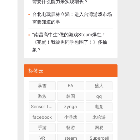
需要什么能力来实现增长？
台北电玩展林立涵：进入台湾游戏市场
需要知道的事
“南昌高中生”做的游戏Steam爆红！
《完蛋！我被男同学包围了！》多抽
象？
标签云
暴雪
EA
盛大
游族
韩国
qq
Sensor Tower
zynga
电竞
facebook
小游戏
米哈游
手游
畅游
网易
VR
steam
Supercell