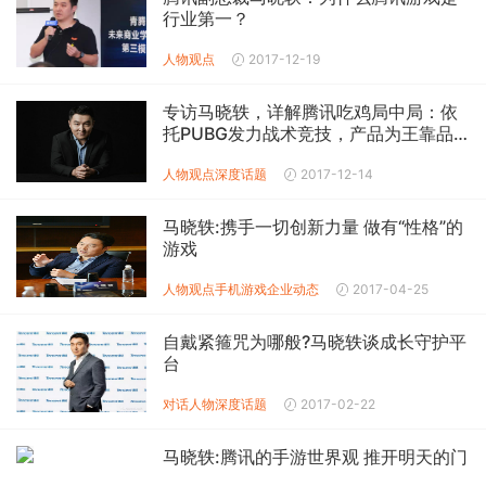
行业第一？
人物观点
2017-12-19
专访马晓轶，详解腾讯吃鸡局中局：依
托PUBG发力战术竞技，产品为王靠品
类制胜
人物观点
深度话题
2017-12-14
马晓轶:携手一切创新力量 做有“性格”的
游戏
人物观点
手机游戏企业动态
2017-04-25
自戴紧箍咒为哪般?马晓轶谈成长守护平
台
对话人物
深度话题
2017-02-22
马晓轶:腾讯的手游世界观 推开明天的门